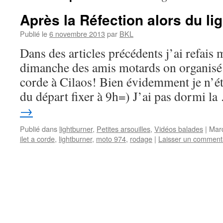
Après la Réfection alors du li
Publié le
6 novembre 2013
par
BKL
Dans des articles précédents j’ai refais
dimanche des amis motards on organisé un
corde à Cilaos! Bien évidemment je n’ét
du départ fixer à 9h=) J’ai pas dormi l
→
Publié dans
lightburner
,
Petites arsouilles
,
Vidéos balades
|
Mar
ilet a corde
,
lightburner
,
moto 974
,
rodage
|
Laisser un comment