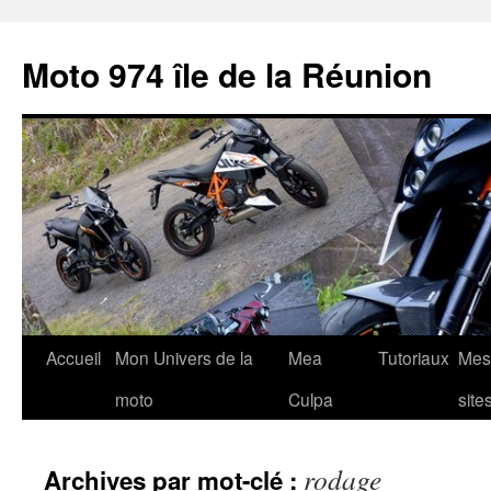
Aller
au
Moto 974 île de la Réunion
contenu
Accueil
Mon Univers de la
Mea
Tutoriaux
Mes
moto
Culpa
site
rodage
Archives par mot-clé :