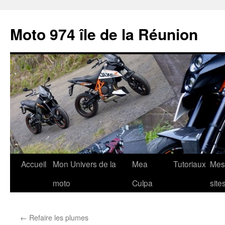
Aller
au
Moto 974 île de la Réunion
contenu
Accueil
Mon Univers de la
Mea
Tutoriaux
Mes
moto
Culpa
site
←
Refaire les plumes