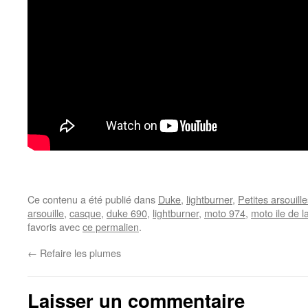
Ce contenu a été publié dans
Duke
,
lightburner
,
Petites arsouille
arsouille
,
casque
,
duke 690
,
lightburner
,
moto 974
,
moto ile de l
favoris avec
ce permalien
.
←
Refaire les plumes
Laisser un commentaire