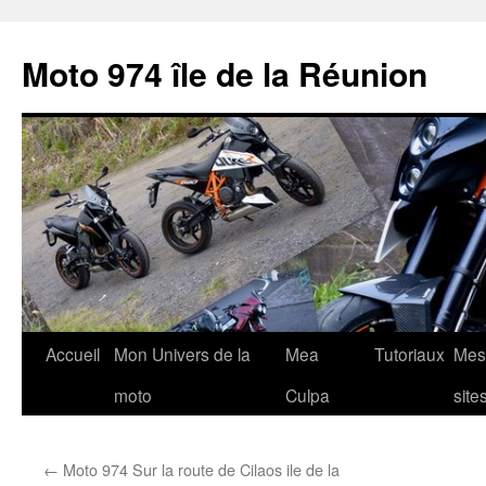
Aller
au
Moto 974 île de la Réunion
contenu
Accueil
Mon Univers de la
Mea
Tutoriaux
Mes
moto
Culpa
site
←
Moto 974 Sur la route de Cilaos ile de la