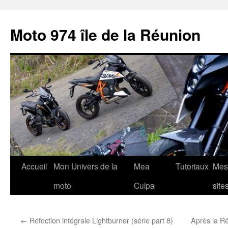
Aller
au
Moto 974 île de la Réunion
contenu
Accueil
Mon Univers de la
Mea
Tutoriaux
Mes
moto
Culpa
site
←
Réfection intégrale Lightburner (série part 8)
Après la Ré