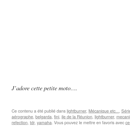
J’adore cette petite moto….
Ce contenu a été publié dans
lightburner
,
Mécanique etc...
,
Séri
aérographe
,
belgarda
,
fini
,
ile de la Réunion
,
lightburner
,
mecani
refection
,
tdr
,
yamaha
. Vous pouvez le mettre en favoris avec
ce