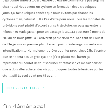
Déjà bonne année à tous! J’espère qu’elle ne commencera pas trop mal
chez nous! Nous avons un cyclone en formation depuis quelques
jours. Ça fait quelques années que nous évitons par chance les
cyclones mais, celui la!… Il a l’air d’être pour nous Tous les modèles de
prévisions sont plutôt d’accord sur sa trajectoire: un passage entre la
Réunion et Madagascar, pour un passage le 3.01.13 peut être à moins de
200km de nous pffff! La il arriverait par le Nord moi habitant de l’ouest
de l’île, je suis au premier plan! Le seul point d’interrogation reste son
intensification… Normalement prévu pour les prochaines 24h. J’espère
que ce ne sera pas un gros cyclone (c’est plutôt mal barré) ça
représente du boulot de tout sécuriser et ramasser, ça me fait penser
que je dois aller acheter des vis pour bloquer toutes le fenêtres portes
etc …. pff! Le seul point positif que…
CONTINUER LA LECTURE
On déménage!