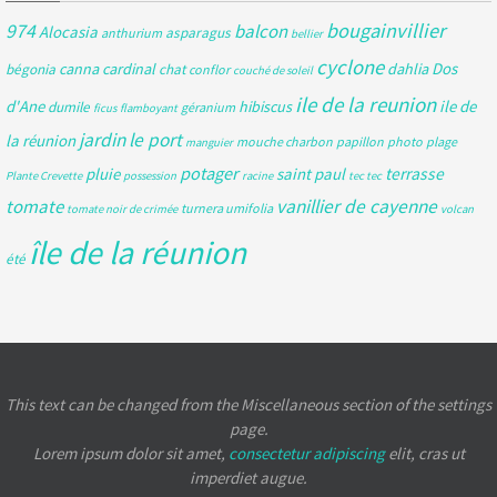
bougainvillier
974
balcon
Alocasia
asparagus
anthurium
bellier
cyclone
Dos
canna
cardinal
dahlia
bégonia
chat
conflor
couché de soleil
ile de la reunion
d'Ane
ile de
hibiscus
dumile
géranium
ficus
flamboyant
jardin
le port
la réunion
mouche charbon
papillon
photo
plage
manguier
potager
pluie
saint paul
terrasse
Plante Crevette
possession
racine
tec tec
tomate
vanillier de cayenne
turnera umifolia
tomate noir de crimée
volcan
île de la réunion
été
This text can be changed from the Miscellaneous section of the settings
page.
Lorem ipsum
dolor sit amet,
consectetur adipiscing
elit, cras ut
imperdiet augue.