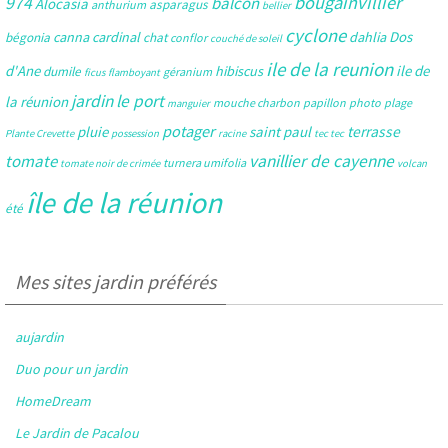
bougainvillier
974
balcon
Alocasia
asparagus
anthurium
bellier
cyclone
Dos
canna
cardinal
dahlia
bégonia
chat
conflor
couché de soleil
ile de la reunion
d'Ane
ile de
hibiscus
dumile
géranium
ficus
flamboyant
jardin
le port
la réunion
mouche charbon
papillon
photo
plage
manguier
potager
pluie
saint paul
terrasse
Plante Crevette
possession
racine
tec tec
tomate
vanillier de cayenne
turnera umifolia
tomate noir de crimée
volcan
île de la réunion
été
Mes sites jardin préférés
aujardin
Duo pour un jardin
HomeDream
Le Jardin de Pacalou