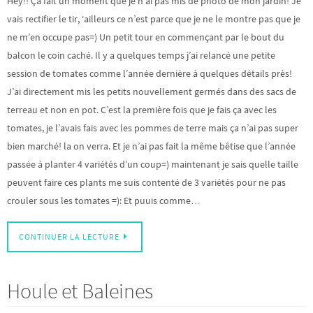
Hey!! Ça fait un moment que je n’ai pas mis de photo de mon jardin! Je
vais rectifier le tir, ‘ailleurs ce n’est parce que je ne le montre pas que je
ne m’en occupe pas=) Un petit tour en commençant par le bout du
balcon le coin caché. Il y a quelques temps j’ai relancé une petite
session de tomates comme l’année dernière à quelques détails près!
J’ai directement mis les petits nouvellement germés dans des sacs de
terreau et non en pot. C’est la première fois que je fais ça avec les
tomates, je l’avais fais avec les pommes de terre mais ça n’ai pas super
bien marché! la on verra. Et je n’ai pas fait la même bêtise que l’année
passée à planter 4 variétés d’un coup=) maintenant je sais quelle taille
peuvent faire ces plants me suis contenté de 3 variétés pour ne pas
crouler sous les tomates =): Et puuis comme…
CONTINUER LA LECTURE
Houle et Baleines