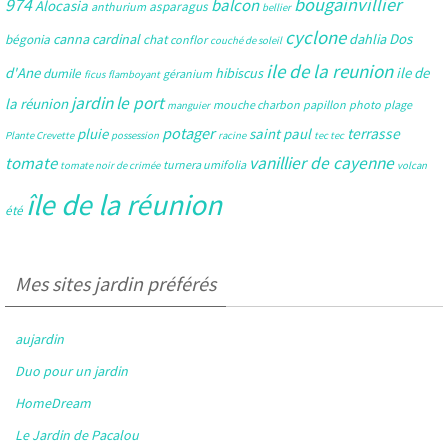
bougainvillier
974
balcon
Alocasia
asparagus
anthurium
bellier
cyclone
Dos
canna
cardinal
dahlia
bégonia
chat
conflor
couché de soleil
ile de la reunion
d'Ane
ile de
hibiscus
dumile
géranium
ficus
flamboyant
jardin
le port
la réunion
mouche charbon
papillon
photo
plage
manguier
potager
pluie
saint paul
terrasse
Plante Crevette
possession
racine
tec tec
tomate
vanillier de cayenne
turnera umifolia
tomate noir de crimée
volcan
île de la réunion
été
Mes sites jardin préférés
aujardin
Duo pour un jardin
HomeDream
Le Jardin de Pacalou