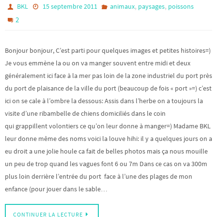
,
,
BKL
15 septembre 2011
animaux
paysages
poissons
2
Bonjour bonjour, C’est parti pour quelques images et petites histoires=)
Je vous emmène la ou on va manger souvent entre midi et deux
généralement ici face à la mer pas loin de la zone industriel du port près
du port de plaisance de la ville du port (beaucoup de fois « port »=) c’est
ici on se cale à l’ombre la dessous: Assis dans l’herbe on a toujours la
visite d’une ribambelle de chiens domiciliés dans le coin
qui grappillent volontiers ce qu’on leur donne à manger=) Madame BKL
leur donne même des noms voici la louve hihi: il y a quelques jours on a
eu droit a une jolie houle ca fait de belles photos mais ça nous mouille
un peu de trop quand les vagues font 6 ou 7m Dans ce cas on va 300m
plus loin derrière l’entrée du port face à l’une des plages de mon
enfance (pour jouer dans le sable…
CONTINUER LA LECTURE