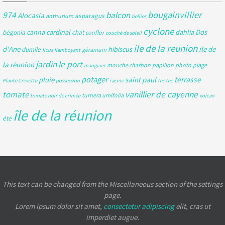
bougainvillier
974
balcon
Alocasia
asparagus
anthurium
bellier
cyclone
Dos
canna
cardinal
dahlia
bégonia
chat
conflor
couché de soleil
ile de la reunion
d'Ane
ile de
hibiscus
dumile
géranium
ficus
flamboyant
jardin
le port
la réunion
mouche charbon
papillon
photo
plage
manguier
potager
pluie
saint paul
terrasse
Plante Crevette
possession
racine
tec tec
tomate
vanillier de cayenne
turnera umifolia
tomate noir de crimée
volcan
île de la réunion
été
This text can be changed from the Miscellaneous section of the settings
page.
Lorem ipsum
dolor sit amet,
consectetur adipiscing
elit, cras ut
imperdiet augue.