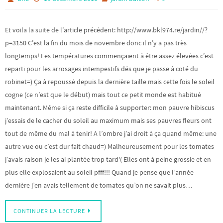
Et voila la suite de l’article précédent: http://www.bkl974.re/jardin//?
p=3150 C’est la fin du mois de novembre donc il n’y a pas très
longtemps! Les températures commençaient à être assez élevées c’est
reparti pour les arrosages intempestifs dés que je passe à coté du
robinet=) Ça à repoussé depuis la dernière taille mais cette fois le soleil
cogne (ce n’est que le début) mais tout ce petit monde est habitué
maintenant. Même si ça reste difficile à supporter: mon pauvre hibiscus
j’essais de le cacher du soleil au maximum mais ses pauvres fleurs ont
tout de même du mal à tenir! A l’ombre j’ai droit à ça quand même: une
autre vue ou c’est dur fait chaud=) Malheureusement pour les tomates
j’avais raison je les ai plantée trop tard'( Elles ont à peine grossie et en
plus elle explosaient au soleil pfff!!! Quand je pense que l’année
dernière j’en avais tellement de tomates qu’on ne savait plus…
CONTINUER LA LECTURE