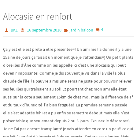
Alocasia en renfort
4
BKL
16 septembre 2010
jardin balcon
Ça y est elle est prête à être présentée=! Un ami me l’a donné il y a une
15aine de jours ça faisait un moment que je l’attendais=) Un petit plants
d’oreilles d’Âne comme on les appelle ici c’est une alocasia qui peut
devenir imposante! Comme je dis souvent je vis dans la ville la plus
chaude de l’île, la pauvre a mis une semaine juste pour pouvoir relever
ses feuilles qui traînaient au sol! Et pourtant chez mon ami elle était
aussi sur la cote à seulement 15km de chez moi, mais la différence de T°
et du taux d’humidité l’a bien fatiguée! La première semaine passée
elle s’est adaptée hihi et a pu enfin se remettre debout mais elle n’est
présentable que seulement depuis 2 ou 3 jours Excusez le désordre=)
Je ne l’ai pas encore transplanté je vais attendre en core un peu!! ce qui
me fait 2 variété d’alocasia et 3 de colocasia. J’adore ces plantes. Mais