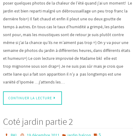
poser quelques photos de la chaleur de l’été quand j’ai un moment! Le
jardin est bien reparti malgré un débroussaillage un peu trop franc la
dernière fois=) Il fait chaud et enfin il pleut une ou deux goutte de
temps à autres. En tous cas le taux d’humidité a grimpé, les plantes
sont pour, mais les moustiques sont de retour je suis plutôt contre
même si j’ai la chance qu’ils ne m’aiment pas trop =) On y va pour une
semaine de photos du jardin à différentes heures, dans différents états
et humeurs=) Le coin lecture improvisé de Madame bkl elle est
trop mignonne sous son drap=) Je ne suis pas sûr mais je crois que
cette liane qui a fait son apparition il n’y a pas longtemps est une
variété d’Ipomée …j’attends les…
CONTINUER LA LECTURE
Coté jardin partie 2
5
BKL
19 décembre 2011
jardin balcon