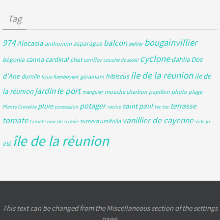
Tag
bougainvillier
974
balcon
Alocasia
asparagus
anthurium
bellier
cyclone
Dos
canna
cardinal
dahlia
bégonia
chat
conflor
couché de soleil
ile de la reunion
d'Ane
ile de
hibiscus
dumile
géranium
ficus
flamboyant
jardin
le port
la réunion
mouche charbon
papillon
photo
plage
manguier
potager
pluie
saint paul
terrasse
Plante Crevette
possession
racine
tec tec
tomate
vanillier de cayenne
turnera umifolia
tomate noir de crimée
volcan
île de la réunion
été
This text can be changed from the Miscellaneous section of the settings
page.