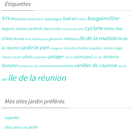
Étiquettes
bougainvillier
974
balcon
Alocasia
asparagus
anthurium
bellier
cyclone
Dos
canna
cardinal
dahlia
bégonia
chat
conflor
couché de soleil
ile de la reunion
d'Ane
ile de
hibiscus
dumile
géranium
ficus
flamboyant
jardin
le port
la réunion
mouche charbon
papillon
photo
plage
manguier
potager
pluie
saint paul
terrasse
Plante Crevette
possession
racine
tec tec
tomate
vanillier de cayenne
turnera umifolia
tomate noir de crimée
volcan
île de la réunion
été
Mes sites jardin préférés
aujardin
Duo pour un jardin