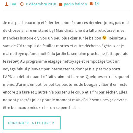
13
BKL
6 décembre 2010
jardin balcon
Je n’ai pas beaucoup été derrière mon écran ces derniers jours, pas mal
de choses à faire en stand by! Mais dimanche il a fallu retrousser mes
manches histoire d’y voir un peu plus clair sur le balcon
Résultat 2
sacs de 70l remplis de feuilles mortes et autre déchets végétaux et je
n’ai nettoyé qu’une moitié du jardin la semaine prochaine j’attaquerais
le reste=) Au programme élagage nettoyage et rempotage tout un
voyage hihi. Il pleuvait par intermittence donc je n’ai pas trop sorti
l’APN au début quand c’était vraiment la zone Quelques extraits quand
même: J’ai mis en pot les petites boutures de bougainvillier, il en reste
encore 2 à faire et 1 autre n’a pas tenu le coup et a fini par sécher. Elles
ne sont pas très jolies pour le moment mais d’ici 2 semaines ça devrait
être beaucoup mieux: et si on se penchait…
CONTINUER LA LECTURE