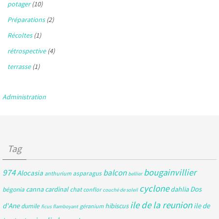
potager
(10)
Préparations
(2)
Récoltes
(1)
rétrospective
(4)
terrasse
(1)
Administration
Tag
bougainvillier
974
balcon
Alocasia
asparagus
anthurium
bellier
cyclone
Dos
canna
cardinal
dahlia
bégonia
chat
conflor
couché de soleil
ile de la reunion
d'Ane
ile de
hibiscus
dumile
géranium
ficus
flamboyant