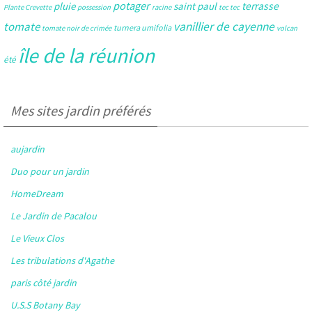
potager
pluie
saint paul
terrasse
Plante Crevette
possession
racine
tec tec
tomate
vanillier de cayenne
turnera umifolia
tomate noir de crimée
volcan
île de la réunion
été
Mes sites jardin préférés
aujardin
Duo pour un jardin
HomeDream
Le Jardin de Pacalou
Le Vieux Clos
Les tribulations d'Agathe
paris côté jardin
U.S.S Botany Bay