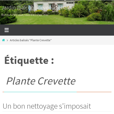
Passer
Jardin (balcon ) devenu terrain
vers
Bonjour chez vous, vous êtes chez "moi"
le
contenu
Home
Articles balisés "Plante Crevette"
Étiquette :
Plante Crevette
Un bon nettoyage s’imposait