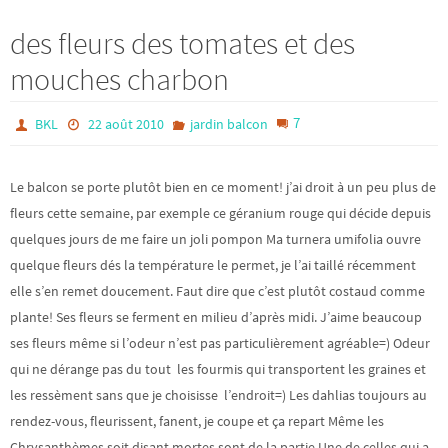
des fleurs des tomates et des
mouches charbon
7
BKL
22 août 2010
jardin balcon
Le balcon se porte plutôt bien en ce moment! j’ai droit à un peu plus de
fleurs cette semaine, par exemple ce géranium rouge qui décide depuis
quelques jours de me faire un joli pompon Ma turnera umifolia ouvre
quelque fleurs dés la température le permet, je l’ai taillé récemment
elle s’en remet doucement. Faut dire que c’est plutôt costaud comme
plante! Ses fleurs se ferment en milieu d’après midi. J’aime beaucoup
ses fleurs même si l’odeur n’est pas particulièrement agréable=) Odeur
qui ne dérange pas du tout les fourmis qui transportent les graines et
les ressèment sans que je choisisse l’endroit=) Les dahlias toujours au
rendez-vous, fleurissent, fanent, je coupe et ça repart Même les
Chrysanthèmes soit disant mortes sont de la partie Une de celles qui a