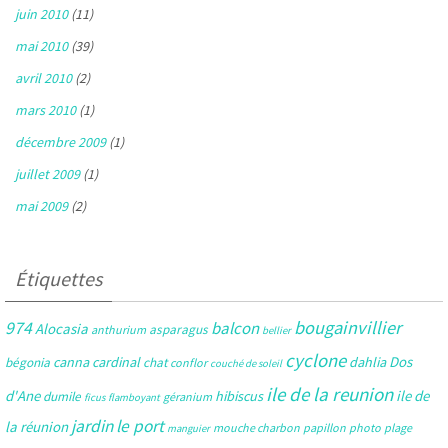
juin 2010
(11)
mai 2010
(39)
avril 2010
(2)
mars 2010
(1)
décembre 2009
(1)
juillet 2009
(1)
mai 2009
(2)
Étiquettes
bougainvillier
974
balcon
Alocasia
asparagus
anthurium
bellier
cyclone
Dos
canna
cardinal
dahlia
bégonia
chat
conflor
couché de soleil
ile de la reunion
d'Ane
ile de
hibiscus
dumile
géranium
ficus
flamboyant
jardin
le port
la réunion
mouche charbon
papillon
photo
plage
manguier