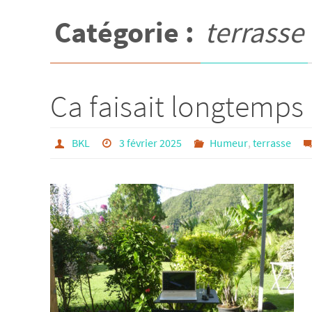
Catégorie :
terrasse
Ca faisait longtemps
BKL
3 février 2025
Humeur
,
terrasse