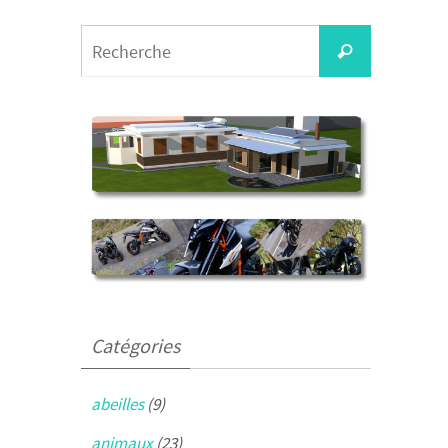
Search
Recherche
for:
Catégories
abeilles
(9)
animaux
(23)