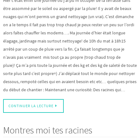
Hier c’était enfin une journée ou j’ai pu m’occuper de la terrasse sans
être assommé par le soleil ou aspergé par la pluie! Il y avait de beaux
nuages qui m’ont permis un grand nettoyage (un vrai). C’est dimanche
on a le temps il fait pas trop trop chaud je peux rester un peu sur l’ordi
alors faîtes chauffer les modems…. Ma journée d’hier était longue
élagage, jardinage mais surtout nettoyage! de 10h du mat à 18h15
arrêté par un coup de pluie vers la fin. Ça faisait longtemps que je
n’avais pas vraiment mis tout ça au propre (trop chaud trop de
pluie)! Ça m’a pris toute la journée et des kg et des kg de saleté de toute
sorte plus tard c’est propre=) J’ai déplacé tout le monde pour nettoyer
dessous, rempoté celles qui en avaient besoin etc etc… quelques prises
du début de chantier : Maintenant une curiosité: Des racines qui…
CONTINUER LA LECTURE
Montres moi tes racines