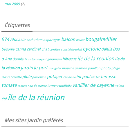
mai 2009
(2)
Étiquettes
bougainvillier
974
balcon
Alocasia
asparagus
anthurium
bellier
cyclone
Dos
canna
cardinal
dahlia
bégonia
chat
conflor
couché de soleil
ile de la reunion
d'Ane
ile de
hibiscus
dumile
géranium
ficus
flamboyant
jardin
le port
la réunion
mouche charbon
papillon
photo
plage
manguier
potager
pluie
saint paul
terrasse
Plante Crevette
possession
racine
tec tec
tomate
vanillier de cayenne
turnera umifolia
tomate noir de crimée
volcan
île de la réunion
été
Mes sites jardin préférés