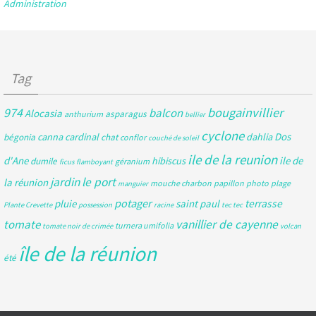
Administration
Tag
bougainvillier
974
balcon
Alocasia
asparagus
anthurium
bellier
cyclone
Dos
canna
cardinal
dahlia
bégonia
chat
conflor
couché de soleil
ile de la reunion
d'Ane
ile de
hibiscus
dumile
géranium
ficus
flamboyant
jardin
le port
la réunion
mouche charbon
papillon
photo
plage
manguier
potager
pluie
saint paul
terrasse
Plante Crevette
possession
racine
tec tec
tomate
vanillier de cayenne
turnera umifolia
tomate noir de crimée
volcan
île de la réunion
été