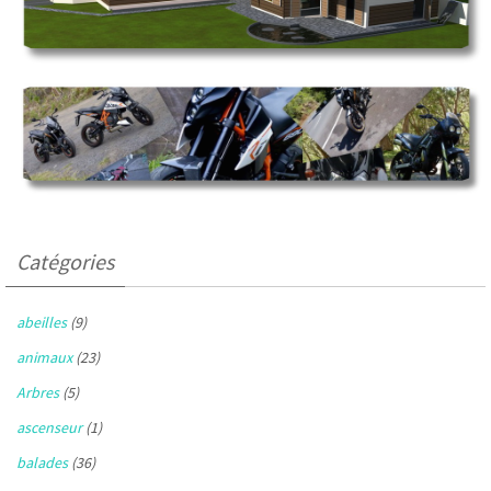
Catégories
abeilles
(9)
animaux
(23)
Arbres
(5)
ascenseur
(1)
balades
(36)