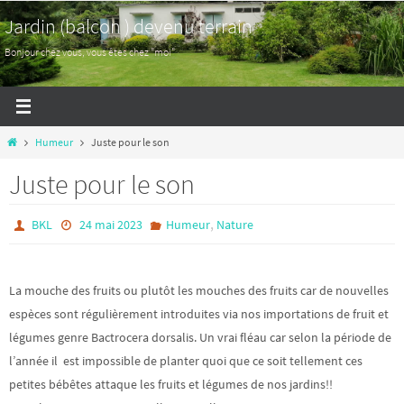
Passer
Jardin (balcon ) devenu terrain
vers
Bonjour chez vous, vous êtes chez "moi"
le
contenu
Home
Humeur
Juste pour le son
Juste pour le son
,
BKL
24 mai 2023
Humeur
Nature
La mouche des fruits ou plutôt les mouches des fruits car de nouvelles
espèces sont régulièrement introduites via nos importations de fruit et
légumes genre Bactrocera dorsalis. Un vrai fléau car selon la période de
l’année il est impossible de planter quoi que ce soit tellement ces
petites bébêtes attaque les fruits et légumes de nos jardins!!