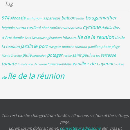
Tag
bougainvillier
974
balcon
Alocasia
asparagus
anthurium
bellier
cyclone
Dos
canna
cardinal
dahlia
bégonia
chat
conflor
couché de soleil
ile de la reunion
d'Ane
ile de
hibiscus
dumile
géranium
ficus
flamboyant
jardin
le port
la réunion
mouche charbon
papillon
photo
plage
manguier
potager
pluie
saint paul
terrasse
Plante Crevette
possession
racine
tec tec
tomate
vanillier de cayenne
turnera umifolia
tomate noir de crimée
volcan
île de la réunion
été
This text can be changed from the Miscellaneous section of the settings
page.
Lorem ipsum
dolor sit amet,
consectetur adipiscing
elit, cras ut