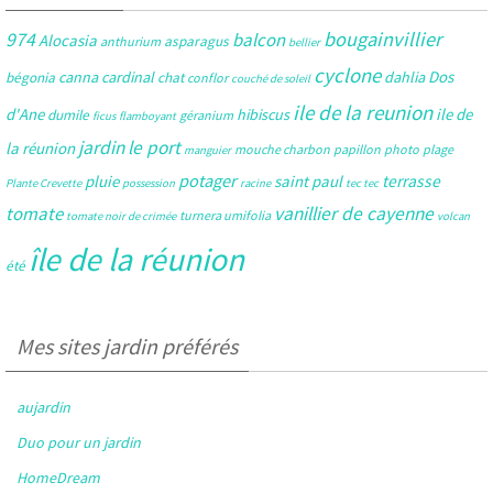
bougainvillier
974
balcon
Alocasia
asparagus
anthurium
bellier
cyclone
Dos
canna
cardinal
dahlia
bégonia
chat
conflor
couché de soleil
ile de la reunion
d'Ane
ile de
hibiscus
dumile
géranium
ficus
flamboyant
jardin
le port
la réunion
mouche charbon
papillon
photo
plage
manguier
potager
pluie
saint paul
terrasse
Plante Crevette
possession
racine
tec tec
tomate
vanillier de cayenne
turnera umifolia
tomate noir de crimée
volcan
île de la réunion
été
Mes sites jardin préférés
aujardin
Duo pour un jardin
HomeDream